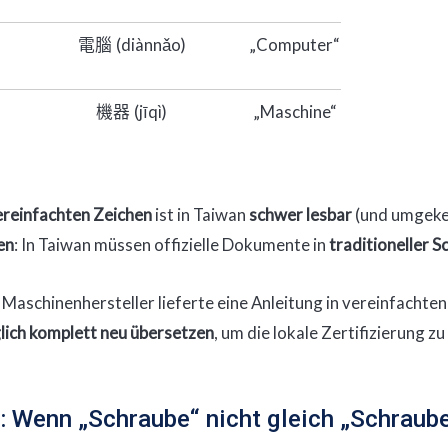
(diànnǎo)
„Computer“
電腦
(jīqì)
„Maschine“
機器
ereinfachten Zeichen
ist in Taiwan
schwer lesbar
(und umgeke
en
: In Taiwan müssen offizielle Dokumente in
traditioneller Sc
Maschinenhersteller lieferte eine Anleitung in vereinfachte
lich komplett neu übersetzen
, um die lokale Zertifizierung zu
: Wenn „Schraube“ nicht gleich „Schraube