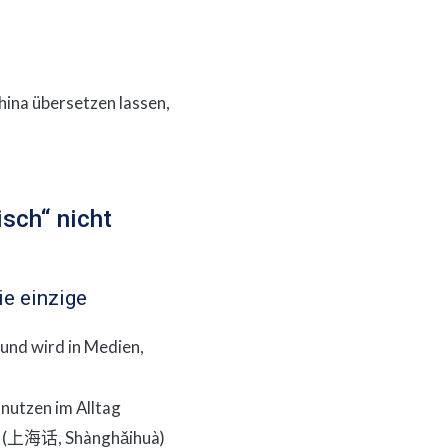
hina übersetzen lassen,
sch“ nicht
ie einzige
 und wird in Medien,
e nutzen im Alltag
(
, Shànghǎihuà)
上海话