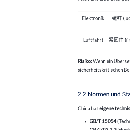
Elektronik
(lu
螺钉
(j
Luftfahrt
紧固件
Risiko:
Wenn ein Überse
sicherheitskritischen B
2.2 Normen und St
China hat
eigene techn
GB/T 15054
(Techn
GB 4793.1
(Sicherh