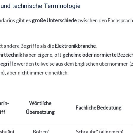
 und technische Terminologie
ndarins gibt es
große Unterschiede
zwischen den Fachsprach
t andere Begriffe als die
Elektronikbranche
.
ahrttechnik
haben eigene, oft
geheime oder normierte
Bezeic
egriffe
werden teilweise aus dem Englischen übernommen (z
àn), aber nicht immer einheitlich.
rin-
Wörtliche
Fachliche Bedeutung
iff
Übersetzung
óshuān)
„Bolzen“
„Schraube“ (allgemein)