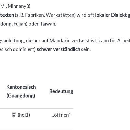
, Mǐnnányǔ).
南语
texten
(z. B. Fabriken, Werkstätten) wird oft
lokaler Dialekt
g
dong, Fujian) oder Taiwan.
anleitung, die nur auf Mandarin verfasst ist, kann für Arbei
sisch dominiert)
schwer verständlich
sein.
Kantonesisch
Bedeutung
(Guangdong)
(hoi1)
„öffnen“
開