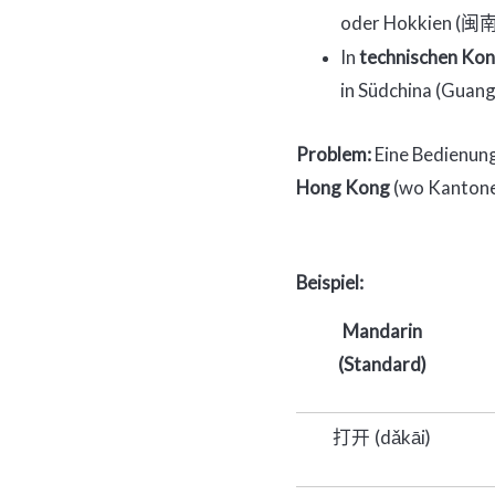
oder Hokkien (
闽
In
technischen Kon
in Südchina (Guang
Problem:
Eine Bedienungs
Hong Kong
(wo Kantone
Beispiel:
Mandarin
(Standard)
(dǎkāi)
打开