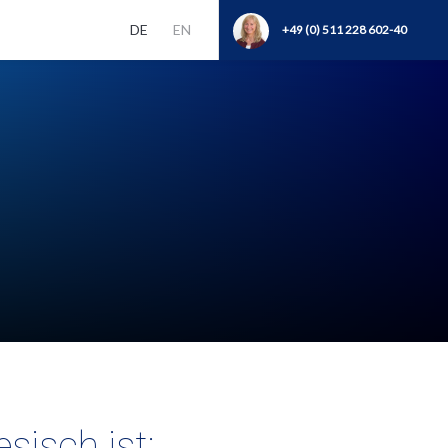
DE
EN
+49 (0) 511 228 602-40
sisch ist: