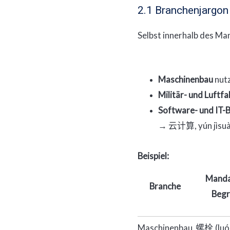
2.1 Branchenjargon
Selbst innerhalb des Ma
Maschinenbau
nutz
Militär- und Luftf
Software- und IT-B
→
, yún jìsu
云计算
Beispiel:
Manda
Branche
Begr
Maschinenbau
(lu
螺栓