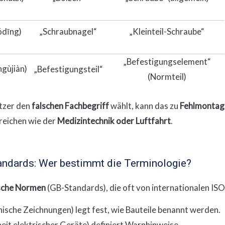
ódīng)
„Schraubnagel“
„Kleinteil-Schraube“
„Befestigungselement“
ǐngùjiàn)
„Befestigungsteil“
(Normteil)
tzer den
falschen Fachbegriff
wählt, kann das zu
Fehlmontag
ereichen wie der
Medizintechnik oder Luftfahrt
.
andards: Wer bestimmt die Terminologie?
ische Normen
(GB-Standards), die oft von internationalen I
ische Zeichnungen) legt fest, wie Bauteile benannt werden.
eit elektrischer Geräte) definiert Warnhinweise.