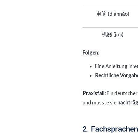
(diànnǎo)
电脑
(jīqì)
机器
Folgen:
Eine Anleitung in
v
Rechtliche Vorgab
Praxisfall:
Ein deutscher 
und musste sie
nachträg
2. Fachsprachen