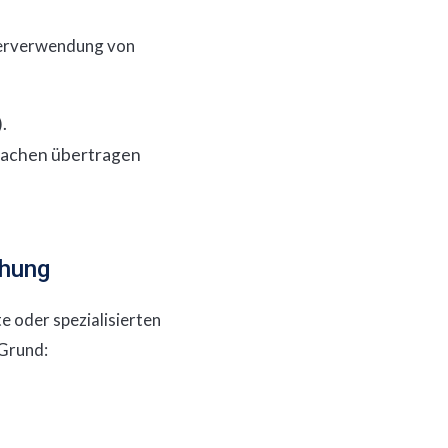
derverwendung von
.
prachen übertragen
ehung
e oder spezialisierten
 Grund: