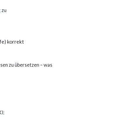
 zu
e) korrekt
ssen zu übersetzen – was
I: