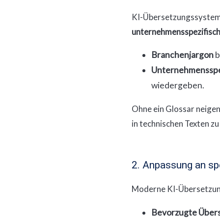
KI-Übersetzungssysteme
unternehmensspezifisc
Branchenjargon
b
Unternehmensspez
wiedergeben.
Ohne ein Glossar neigen
in technischen Texten z
2. Anpassung an sp
Moderne KI-Übersetzungs
Bevorzugte Über